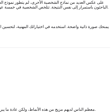
على عكس العديد من نماذج الشخصية الأخرى، لم يتطور نموذج ال
الباحثون باستمرار إلى نفس النتيجة. تتلخص الشخصية في خمسة عوامل واسعة. وهذا ينطبق عبر الثقافات واللغات والأعمار. وهذا يجعل نموذج العوامل الخمسة الكبرى أداة قوية وصالحة علمياً لتقييم الشخصية.
يمنحك صورة ذاتية واضحة. استخدمه في اختياراتك المهنية، لتحسين الع
معظم الناس لديهم مزيج من هذه الأنماط، ولكن عادة ما يبرز نمط أو اثنان. يهدف النموذج إلى مساعدتك على فهم أنماط سلوكك الخاصة والتعرف على أنماط الآخرين لتكييف أسلوب تواصلك وفقًا لذلك.