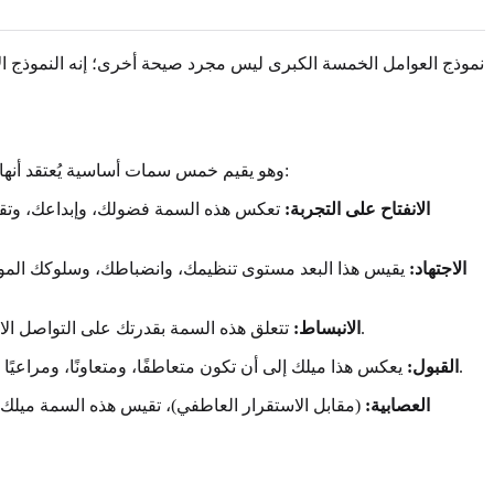
نموذج العوامل الخمسة الكبرى ليس مجرد صيحة أخرى؛ إنه النموذج الأ
غالبًا ما يُذكر نموذج العوامل الخمسة الكبرى بالاختصار OCEAN (أو CANOE). وهو يقيم خمس سمات أساسية يُعتقد أنها تشمل الغالبية العظمى من الاختلافات في الشخصية البشرية:
الانفتاح على التجربة:
تعكس هذه السمة فضولك، وإبداعك، وتقديرك
الاجتهاد:
يقيس هذا البعد مستوى تنظيمك، وانضباطك، وسلوكك الموجه
تتعلق هذه السمة بقدرتك على التواصل الاجتماعي، وحزمك، وتعبيرك العاطفي. يستمد المنبسطون طاقتهم من التفاعل الاجتماعي، بينما يعيد المنطوون شحن طاقتهم عبر العزلة.
الانبساط:
يعكس هذا ميلك إلى أن تكون متعاطفًا، ومتعاونًا، ومراعيًا للآخرين. غالبًا ما يوصف أصحاب الدرجات العالية بأنهم دافئون وواثقون، بينما قد يكون أصحاب الدرجات المنخفضة أكثر تنافسية وتشككًا.
القبول:
العصابية:
(مقابل الاستقرار العاطفي)، تقيس هذه السمة ميلك لتج