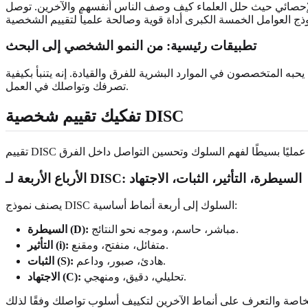
لإحصائي حيث حلل العلماء كيف وصف الناس أنفسهم والآخرين. توصل
تطبيقات رئيسية: من النمو الشخصي إلى البحث
به المتخصصون في الموارد البشرية للفرق والقيادة. إنه يتنبأ بكيفية
تصرفك وتواصلك في العمل.
تفكيك تقييم شخصية DISC
الأرباع الأربعة لـ DISC: السيطرة، التأثير، الثبات، الاجتهاد
يصنف نموذج DISC السلوك إلى أربعة أنماط أساسية:
مباشر، حاسم، وموجه نحو النتائج.
السيطرة (D):
متفائل، منفتح، ومقنع.
التأثير (i):
هادئ، صبور، وداعم.
الثبات (S):
تحليلي، دقيق، ومنهجي.
الاجتهاد (C):