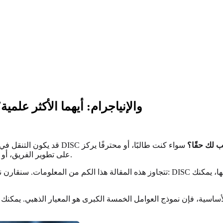
نموذج العوامل الخمسة الكبرى مقابل DISC والإنياجرام: أيهما الأكثر علمي
ب لك حقًا؟
سواء كنت طالبًا، أو محترفًا يركز
على تطوير الفريق، أو مجرد فضولي حول ما يحركك، فإن اختيار الأداة المناسبة أمر ضروري.
تتجاوز هذه المقالة هذا الكم من المعلومات. سنقارن نموذج العوامل الخمسة الكبرى المدعو
اسية، فإن نموذج العوامل الخمسة الكبرى هو المعيار الذهبي. يمكنك