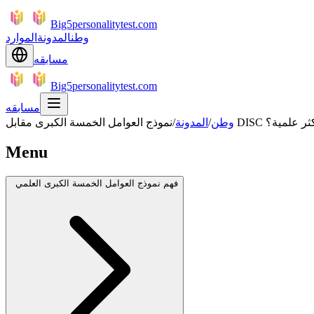
Big5personalitytest.com
وطن
المدونة
الموارد
مسابقه
Big5personalitytest.com
مسابقه
جرام: أيهما الأكثر علمية؟
وطن
/
المدونة
/
Menu
فهم نموذج العوامل الخمسة الكبرى العلمي