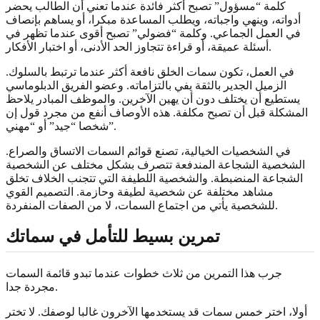
كلمة “مسؤول” تصبح أكثر فائدة عندما تعني أن الطالب يحضر
أدواته، وينهي واجباته، ويطلب المساعدة مبكرا، أو يساهم بإنصاف
في العمل الجماعي. وكلمة “فضولي” تصبح أقوى عندما تظهر في
أسئلة عميقة، أو قراءة تتجاوز الحد الأدنى، أو اختبار الأفكار.
في العمل، تكون سمات الخلق نافعة أكثر عندما ترتبط بالسلوك.
الزميل الجدير بالثقة يفي بالتزاماته. وعضو الفريق الدبلوماسي
يستطيع أن يختلف دون أن يهين الآخرين. والموظف المبادر يلاحظ
المشكلة قبل أن تصبح مكلفة. هذه الأوصاف أنفع من مجرد قول إن
شخصا “جيد” أو “مهني”.
في الشخصيات الخيالية، تصنع قوائم السمات الاتساق والصراع.
الشخصية الشجاعة المندفعة تتصرف بشكل مختلف عن الشخصية
الشجاعة المنضبطة. والشخصية اللطيفة التي تتجنب الخلاف تخلق
مشاهد مختلفة عن شخصية لطيفة وحازمة. التصميم القوي
للشخصية يأتي من اجتماع السمات، لا من الصفات المنفردة.
تمرين بسيط للتأمل في سماتك
جرب هذا التمرين من ثلاث خطوات عندما تبدو قائمة السمات
مجردة جدا.
أولا، اختر خمس سمات قد يستخدمها الآخرون غالبا لوصفك. لا تختر