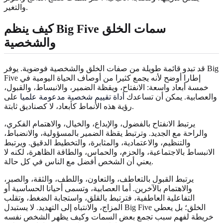
والتغير.
كيف ينظم Big Five سمات الخلق
والشخصية
قد تبدو قائمة طويلة من صفات الخلق والشخصية فوضوية. يوفر Big
Five إطارا أوضح لأنه يجمع كثيرا من أوصاف الحياة اليومية في
خمسة أبعاد واسعة: الانفتاح، ويقظة الضمير، والانبساط، والقبول،
والعصابية. يمكن أن تساعدك
أداة تقييم شخصية مدعومة علميا
على
رؤية هذه الأنماط كأبعاد، لا كصناديق ثابتة.
يرتبط الانفتاح بالفضول، والإبداع، والخيال، والاهتمام الفكري،
والراحة مع الجديد. وترتبط يقظة الضمير بالمسؤولية، والانضباط،
والتنظيم، والاعتمادية، والمثابرة، والتخطيط الدقيق. ويرتبط
الانبساط بالاجتماعية، والحزم، والحماس، والطاقة الظاهرة، لكنه لا
يعني أن الشخص أفضل مع الناس في كل حالة.
يرتبط القبول بالتعاطف، والتعاون، واللطف، والثقة، والصبر،
والاهتمام بالآخرين. أما العصابية، وتسمى أحيانا الحساسية أو
التفاعلية العاطفية، فترتبط بالقلق، واستجابة الضغط، وتقلب
المزاج، والانتباه إلى التهديد. لا يستبدل Big Five الخلق؛ بل يعطي
خريطة لفهم سبب تجمع بعض السمات وكيف يظهر الشخص نفسه