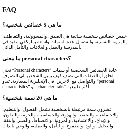
FAQ
ما هي 5 خصائص شخصية؟
خمس خصائص شخصية شائعة هي الصدق، والمسؤولية، والتعاطف،
والمرونة النفسية، والفضول. هذه السمات واسعة بما يكفي لتفيد في
المدرسة والعمل والعلاقات والتأمل الذاتي.
ما معنى personal characters؟
تعني “Personal characters” عادة الخصائص الشخصية أو سمات
الخلق أو الصفات التي تصف كيف يميل الشخص إلى التصرف
والتواصل مع الآخرين. في الإنجليزية المعيارية، تبدو “personal
characteristics” أو “character traits” أكثر طبيعية.
ما هي 20 سمة شخصية؟
عشرون سمة مرتبطة بالشخصية تشمل الفضول، والتنظيم،
والاجتماعية، والتحفظ، والهدوء، والحساسية، والحزم، والتعاون،
والإبداع، والاعتمادية، والمرونة، والانضباط، والصبر، والثقة،
والتحليل، والود، والطموح، والتأمل، والعملية، والوعي بالذات.