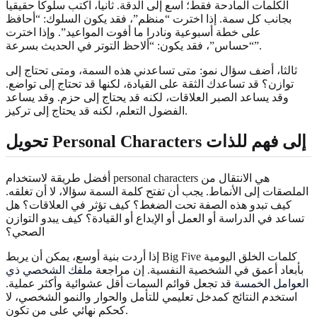
الكلمات المادحة فقط؛ اسع إلى الدقة. ثانيا، اكتب سلوكا حقيقيا
بجانب كل سمة. إذا اخترت “منظم”، فقد يكون السلوك: “أحافظ
على خطة أسبوعية ونادرا ما أفوت المواعيد”. وإذا اخترت
“حساس”، فقد يكون: “ألاحظ التوتر في الحديث بسرعة”.
ثالثا، أضف سؤال نمو: متى تساعدني هذه السمة، ومتى تحتاج إلى
توازن؟ قد تساعدك الثقة على القيادة، لكنها قد تحتاج إلى تواضع.
وقد يساعد الصبر العلاقات، لكنه قد يحتاج إلى حزم. وقد يساعد
الفضول التعلم، لكنه قد يحتاج إلى تركيز.
تحويل Personal Characters إلى فهم للذات
أفضل طريقة لاستخدام personal characters هي الانتقال من
الملصقات إلى الأنماط. يجب أن تفتح كلمة السمة سؤالا، لا أن تغلقه.
كيف تبدو هذه الصفة تحت الضغط؟ كيف تؤثر في العلاقات؟ هل
تساعد في الدراسة أو العمل أو الإبداع أو القيادة؟ كيف يبدو التوازن
الصحي؟
إذا أردت بنية أوسع، يمكن أن يربط Big Five كلمات الخلق اليومية
بأبعاد أعمق في الشخصية النفسية. إن مراجعة
ملفك الشخصي ذي
العوامل الخمسة
قد تجعل قوائم السمات أقل عشوائية وأكثر عملية.
استخدم النتائج كمدخل تعليمي للتأمل والحوار والنمو الشخصي، لا
كحكم نهائي على من تكون.