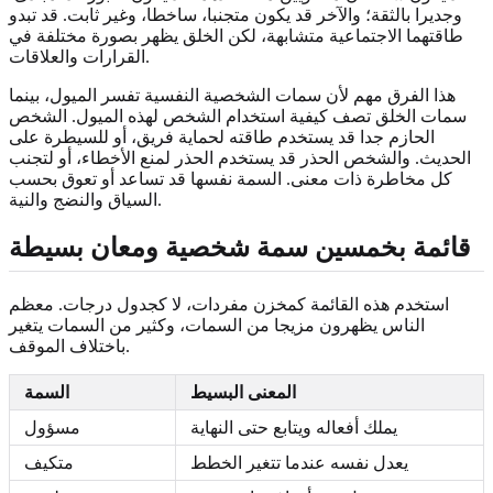
وجديرا بالثقة؛ والآخر قد يكون متجنبا، ساخطا، وغير ثابت. قد تبدو
طاقتهما الاجتماعية متشابهة، لكن الخلق يظهر بصورة مختلفة في
القرارات والعلاقات.
هذا الفرق مهم لأن سمات الشخصية النفسية تفسر الميول، بينما
سمات الخلق تصف كيفية استخدام الشخص لهذه الميول. الشخص
الحازم جدا قد يستخدم طاقته لحماية فريق، أو للسيطرة على
الحديث. والشخص الحذر قد يستخدم الحذر لمنع الأخطاء، أو لتجنب
كل مخاطرة ذات معنى. السمة نفسها قد تساعد أو تعوق بحسب
السياق والنضج والنية.
قائمة بخمسين سمة شخصية ومعان بسيطة
استخدم هذه القائمة كمخزن مفردات، لا كجدول درجات. معظم
الناس يظهرون مزيجا من السمات، وكثير من السمات يتغير
باختلاف الموقف.
المعنى البسيط
السمة
يملك أفعاله ويتابع حتى النهاية
مسؤول
يعدل نفسه عندما تتغير الخطط
متكيف