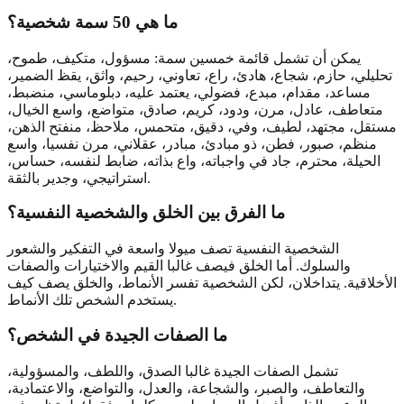
ما هي 50 سمة شخصية؟
يمكن أن تشمل قائمة خمسين سمة: مسؤول، متكيف، طموح،
تحليلي، حازم، شجاع، هادئ، راع، تعاوني، رحيم، واثق، يقظ الضمير،
مساعد، مقدام، مبدع، فضولي، يعتمد عليه، دبلوماسي، منضبط،
متعاطف، عادل، مرن، ودود، كريم، صادق، متواضع، واسع الخيال،
مستقل، مجتهد، لطيف، وفي، دقيق، متحمس، ملاحظ، منفتح الذهن،
منظم، صبور، فطن، ذو مبادئ، مبادر، عقلاني، مرن نفسيا، واسع
الحيلة، محترم، جاد في واجباته، واع بذاته، ضابط لنفسه، حساس،
استراتيجي، وجدير بالثقة.
ما الفرق بين الخلق والشخصية النفسية؟
الشخصية النفسية تصف ميولا واسعة في التفكير والشعور
والسلوك. أما الخلق فيصف غالبا القيم والاختيارات والصفات
الأخلاقية. يتداخلان، لكن الشخصية تفسر الأنماط، والخلق يصف كيف
يستخدم الشخص تلك الأنماط.
ما الصفات الجيدة في الشخص؟
تشمل الصفات الجيدة غالبا الصدق، واللطف، والمسؤولية،
والتعاطف، والصبر، والشجاعة، والعدل، والتواضع، والاعتمادية،