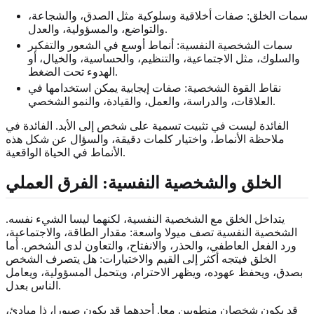
سمات الخلق: صفات أخلاقية وسلوكية مثل الصدق، والشجاعة،
والتواضع، والمسؤولية، والعدل.
سمات الشخصية النفسية: أنماط أوسع في الشعور والتفكير
والسلوك، مثل الاجتماعية، والتنظيم، والحساسية، والخيال، أو
الهدوء تحت الضغط.
نقاط القوة الشخصية: صفات إيجابية يمكن استخدامها في
العلاقات، والدراسة، والعمل، والقيادة، والنمو الشخصي.
الفائدة ليست في تثبيت تسمية على شخص إلى الأبد. الفائدة في
ملاحظة الأنماط، واختيار كلمات دقيقة، والسؤال عن شكل هذه
الأنماط في الحياة الواقعية.
الخلق والشخصية النفسية: الفرق العملي
يتداخل الخلق مع الشخصية النفسية، لكنهما ليسا الشيء نفسه.
الشخصية النفسية تصف ميولا واسعة: مقدار الطاقة، والاجتماعية،
ورد الفعل العاطفي، والحذر، والانفتاح، والتعاون لدى الشخص. أما
الخلق فيتجه أكثر إلى القيم والاختيارات: هل يتصرف الشخص
بصدق، ويحفظ عهوده، ويظهر الاحترام، ويتحمل المسؤولية، ويعامل
الناس بعدل.
قد يكون شخصان منطويين معا. أحدهما قد يكون صبورا، ذا مبادئ،