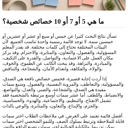
ما هي 5 أو 7 أو 10 خصائص شخصية؟
تسأل نتائج البحث كثيرا عن خمس أو سبع أو عشر أو عشرين أو
خمسين سمة. لا توجد قائمة رسمية واحدة تناسب الجميع، لأن
البيئات المختلفة تحتاج إلى كلمات مختلفة. قد يقدر المعلم
المسؤولية، والفضول، والتعاون، والمثابرة، والاحترام. وقد يركز
مكان العمل على الاعتمادية، والتواصل، والقدرة على التكيف،
والمبادرة، والنزاهة. وقد يبحث الكاتب عن الطموح، والخوف،
والولاء، والفكاهة، وانعدام الأمان، والشجاعة، والتناقض.
إذا أردت إجابة قصيرة، فخمس خصائص نافعة هي الصدق،
والمسؤولية، والتعاطف، والمرونة النفسية، والفضول. وسبع سمات
مفيدة هي الصدق، والشجاعة، والصبر، والعدل، والتواضع،
والانضباط، واللطف. أما عشر سمات أوسع مرتبطة بالشخصية فقد
تشمل الانفتاح، والتنظيم، والاجتماعية، والهدوء، والحساسية،
والحزم، والإبداع، والتعاون، والمثابرة، والوعي بالذات.
أفضل قائمة تعتمد على الغرض. في ملاحظات الطلاب اختر سمات
قابلة للملاحظة وترتبط بسلوك الصف. وللنمو الشخصي اختر سمات
يمكن تدريبها. وللكتابة الخيالية اختر سمات تصنع الدافع والتوتر