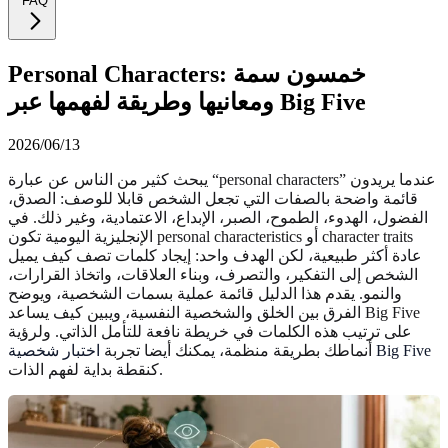
FAQ
Personal Characters: خمسون سمة
ومعانيها وطريقة لفهمها عبر Big Five
2026/06/13
يبحث كثير من الناس عن عبارة “personal characters” عندما يريدون
قائمة واضحة بالصفات التي تجعل الشخص قابلا للوصف: الصدق،
الفضول، الهدوء، الطموح، الصبر، الإبداع، الاعتمادية، وغير ذلك. في
الإنجليزية اليومية تكون personal characteristics أو character traits
عادة أكثر طبيعية، لكن الهدف واحد: إيجاد كلمات تصف كيف يميل
الشخص إلى التفكير، والتصرف، وبناء العلاقات، واتخاذ القرارات،
والنمو. يقدم هذا الدليل قائمة عملية بسمات الشخصية، ويوضح
الفرق بين الخلق والشخصية النفسية، ويبين كيف يساعد Big Five
على ترتيب هذه الكلمات في خريطة نافعة للتأمل الذاتي. ولرؤية
اختبار شخصية Big Five
أنماطك بطريقة منظمة، يمكنك أيضا تجربة
كنقطة بداية لفهم الذات.