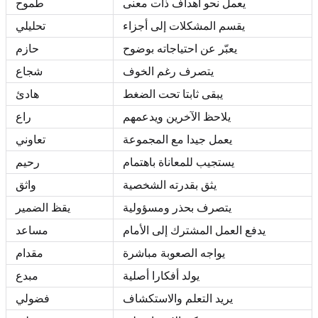
يعمل نحو أهداف ذات معنى
طموح
يقسم المشكلات إلى أجزاء
تحليلي
يعبّر عن احتياجاته بوضوح
حازم
يتصرف رغم الخوف
شجاع
يبقى ثابتا تحت الضغط
هادئ
يلاحظ الآخرين ويدعمهم
راع
يعمل جيدا مع المجموعة
تعاوني
يستجيب للمعاناة باهتمام
رحيم
يثق بقدرته الشخصية
واثق
يتصرف بحذر ومسؤولية
يقظ الضمير
يدفع العمل المشترك إلى الأمام
مساعد
يواجه الصعوبة مباشرة
مقدام
يولد أفكارا أصلية
مبدع
يريد التعلم والاستكشاف
فضولي