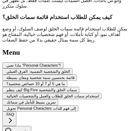
والوعي بالذات. أفضل السمات ليست كلمات فقط؛ بل تظهر في
سلوك متكرر.
كيف يمكن للطلاب استخدام قائمة سمات الخلق؟
يمكن للطلاب استخدام قائمة سمات الخلق لوصف السلوك، أو وضع
أهداف نمو، أو كتابة تأملات، أو فهم شخصيات خيالية. المفتاح هو
ربط كل سمة بمثال حقيقي بدلا من حفظ الصفات.
Menu
ماذا تعني “Personal Characters”؟
الخلق والشخصية النفسية: الفرق العملي
قائمة بخمسين سمة شخصية ومعان بسيطة
ما هي 5 أو 7 أو 10 خصائص شخصية؟
كيف ينظم Big Five سمات الخلق والشخصية
استخدام سمات الخلق للطلاب والعمل والشخصيات الخيالية
تمرين بسيط للتأمل في سماتك
تحويل Personal Characters إلى فهم للذات
FAQ