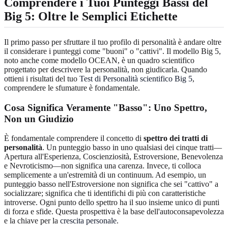
Comprendere i Tuoi Punteggi Bassi del
Big 5
: Oltre le Semplici Etichette
Il primo passo per sfruttare il tuo profilo di personalità è andare oltre
il considerare i punteggi come "buoni" o "cattivi". Il modello Big 5,
noto anche come modello OCEAN, è un quadro scientifico
progettato per descrivere la personalità, non giudicarla. Quando
ottieni i risultati del tuo
Test di Personalità scientifico Big 5
,
comprendere le sfumature è fondamentale.
Cosa Significa Veramente "Basso": Uno Spettro,
Non un Giudizio
È fondamentale comprendere il concetto di
spettro dei tratti di
personalità
. Un punteggio basso in uno qualsiasi dei cinque tratti—
Apertura all'Esperienza, Coscienziosità, Estroversione, Benevolenza
e Nevroticismo—non significa una carenza. Invece, ti colloca
semplicemente a un'estremità di un continuum. Ad esempio, un
punteggio basso nell'Estroversione non significa che sei "cattivo" a
socializzare; significa che ti identifichi di più con caratteristiche
introverse. Ogni punto dello spettro ha il suo insieme unico di punti
di forza e sfide. Questa prospettiva è la base dell'autoconsapevolezza
e la chiave per la
crescita personale
.