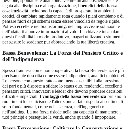
flessibile, spontanea e adattabile. Mentre un'alta coscienziosità è
legata alla disciplina e all'organizzazione, i
benefici della bassa
coscienziosità
includono la capacità di prosperare in ambienti
caotici, di cambiare rapidamente rotta quando i piani cambiano e di
pensare fuori dagli schemi senza essere vincolati da regole rigide.
Potresti eccellere nel brainstorming, nell'improvvisare soluzioni e
nell'adattarti a nuove informazioni al volo. La chiave è incanalare
questa flessibilità in modo produttivo, magari utilizzando strumenti
per gestire le scadenze pur abbracciando la tua libertà creativa.
Bassa Benevolenza: La Forza del Pensiero Critico e
dell'Indipendenza
Spesso fraintesa come non cooperativa, la bassa Benevolenza è più
precisamente descritta come essere indipendenti, analitici e obiettivi.
Le persone con questo tratto sono meno suscettibili alla pressione
dei pari e più disposte a sfidare lo status quo, rendendoli eccellenti
pensatori critici, innovatori e leader che devono prendere decisioni
difficili e imparziali. I
vantaggi della bassa benevolenza
brillano in
ruoli in cui lo scetticismo e l'attenzione ai fatti rispetto ai sentimenti
sono fondamentali, come nella scienza, nell'ingegneria o
nell'auditing. La tua forza risiede nella tua capacità di mantenere i
tuoi principi e perseguire la verità, anche quando è impopolare.
Bassa Estroversione: Coltivare la Concentrazione e