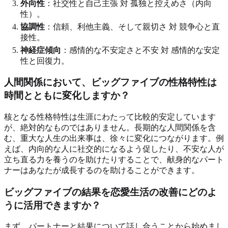
外向性
：社交性と自己主張 対 孤独と控えめさ（内向
性）。
協調性
：信頼、利他主義、そして親切さ 対 競争心と直
接性。
神経症傾向
：感情的な不安定さと不安 対 感情的な安定
性と回復力。
人間関係において、ビッグファイブの性格特性は
時間とともに変化しますか？
核となる性格特性は生涯にわたって比較的安定しています
が、絶対的なものではありません。長期的な人間関係を含
む、重大な人生の出来事は、徐々に変化につながります。例
えば、内向的な人に社交的になるよう促したり、不安な人が
立ち直る力を養うのを助けたりすることで、献身的なパート
ナーはあなたが成長するのを助けることができます。
ビッグファイブの結果を恋愛生活の改善にどのよ
うに活用できますか？
まず、パートナーと結果について話し合うことから始めまし