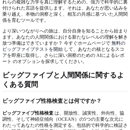
れらの複雑な力学を真に理解するための、強力で科学的に裏
付けられた言語を提供します。それは、あなたが思い込みを
乗り越え、本物の洞察と深く、相互の共感に基づいた人間関
係を育むツールです。
より深いつながりへの旅は、自分自身を知ることから始まり
ます。あなたの人間関係における新たなレベルの理解を解き
放つ準備はできていますか？ 今すぐホームページで
無料の
ビッグファイブテストを開始
して、あなたの核となるスコ
アを即座に取得し、さらに深い洞察のための AIによるレポ
ート のオプションを探求してください。
ビッグファイブと人間関係に関するよ
くある質問
ビッグファイブ性格検査とは何ですか？
ビッグファイブ性格検査
は、開放性、誠実性、外向性、協
調性、そして神経症傾向（OCEAN）の5つの主要な次元に
わたってあなたの性格を測定する、包括的で科学的に検証さ