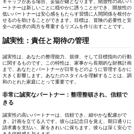
ギャップがある場合、妥協が鍵となります。開放性の高いパ
ートナーは新しいことに穏やかに誘うことができ、開放性の
低いパートナーは安心感をもたらす習慣に人間関係を根付か
せるのを助けることができます。目標は、冒険の必要性と安
全への欲求の両方を尊重するリズムを作り出すことです。
誠実性：責任と期待の管理
誠実性は、あなたの整理能力、規律、そして目標指向の行動
に関するものです。この特性は、家事から長期的な財務計画
まで、あなたとパートナーが日常をどのように管理するかに
大きく影響します。あなたのスタイルを理解することは、調
和のとれた家庭にとって重要です。
非常に誠実なパートナー：整理整頓され、信頼で
きる
誠実性の高いパートナーは、信頼でき、細やかな配慮がで
き、計画を立てる人です。彼らは記念日を覚え、期日通りに
請求書を支払い、家をきれいに保ちます。彼らは深く安心で
きる信頼感を与えます。