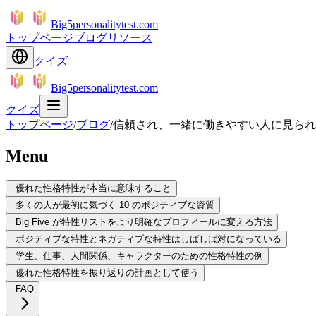
Big5personalitytest.com
トップページ
ブログ
リソース
クイズ
Big5personalitytest.com
クイズ
トップページ
/
ブログ
/
信頼され、一緒に働きやすい人に見られ
Menu
優れた性格特性が本当に意味すること
多くの人が最初に気づく 10 のポジティブな資質
Big Five が特性リストをより明確なプロフィールに変える方法
ポジティブな特性とネガティブな特性はしばしば対になっている
学生、仕事、人間関係、キャラクターのための性格特性の例
優れた性格特性を振り返りの計画として使う
FAQ