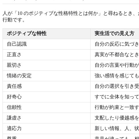
人が「10 のポジティブな性格特性とは何か」と尋ねるとき
行動です。
ポジティブな特性
実生活での見え方
自己認識
自分の反応に気づ
正直さ
真実が不都合なと
親切さ
自分の言葉や行動
情緒の安定
強い感情を感じて
責任感
自分の選択を引き
好奇心
すでに全体を知っ
信頼性
行動が約束と一致
謙虚さ
支配したり優越感
適応力
新しい情報、人、
尊重
意見が違っても、