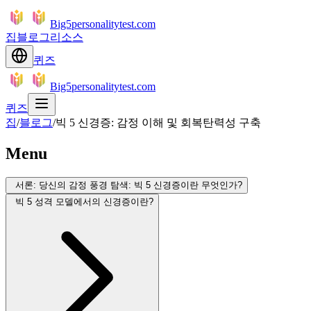
Big5personalitytest.com
집
블로그
리소스
퀴즈
Big5personalitytest.com
퀴즈
집
/
블로그
/
빅 5 신경증: 감정 이해 및 회복탄력성 구축
Menu
서론: 당신의 감정 풍경 탐색: 빅 5 신경증이란 무엇인가?
빅 5 성격 모델에서의 신경증이란?