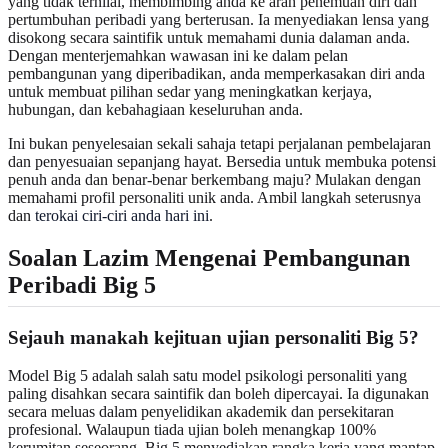
yang tidak ternilai, membimbing anda ke arah penemuan diri dan
pertumbuhan peribadi yang berterusan. Ia menyediakan lensa yang
disokong secara saintifik untuk memahami dunia dalaman anda.
Dengan menterjemahkan wawasan ini ke dalam pelan
pembangunan yang diperibadikan, anda memperkasakan diri anda
untuk membuat pilihan sedar yang meningkatkan kerjaya,
hubungan, dan kebahagiaan keseluruhan anda.
Ini bukan penyelesaian sekali sahaja tetapi perjalanan pembelajaran
dan penyesuaian sepanjang hayat. Bersedia untuk membuka potensi
penuh anda dan benar-benar berkembang maju? Mulakan dengan
memahami profil personaliti unik anda. Ambil langkah seterusnya
dan
terokai ciri-ciri anda hari ini
.
Soalan Lazim Mengenai Pembangunan
Peribadi Big 5
Sejauh manakah kejituan ujian personaliti Big 5?
Model Big 5 adalah salah satu model psikologi personaliti yang
paling disahkan secara saintifik dan boleh dipercayai. Ia digunakan
secara meluas dalam penyelidikan akademik dan persekitaran
profesional. Walaupun tiada ujian boleh menangkap 100%
kerumitan seseorang, Big 5 menyediakan rangka kerja yang mantap