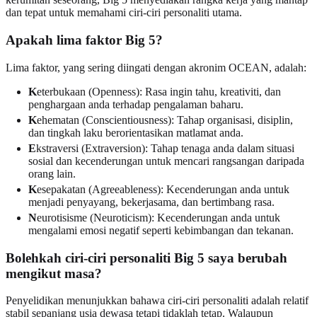
dan tepat untuk memahami ciri-ciri personaliti utama.
Apakah lima faktor Big 5?
Lima faktor, yang sering diingati dengan akronim OCEAN, adalah:
K
eterbukaan (Openness): Rasa ingin tahu, kreativiti, dan
penghargaan anda terhadap pengalaman baharu.
K
ehematan (Conscientiousness): Tahap organisasi, disiplin,
dan tingkah laku berorientasikan matlamat anda.
E
kstraversi (Extraversion): Tahap tenaga anda dalam situasi
sosial dan kecenderungan untuk mencari rangsangan daripada
orang lain.
K
esepakatan (Agreeableness): Kecenderungan anda untuk
menjadi penyayang, bekerjasama, dan bertimbang rasa.
N
eurotisisme (Neuroticism): Kecenderungan anda untuk
mengalami emosi negatif seperti kebimbangan dan tekanan.
Bolehkah ciri-ciri personaliti Big 5 saya berubah
mengikut masa?
Penyelidikan menunjukkan bahawa ciri-ciri personaliti adalah relatif
stabil sepanjang usia dewasa tetapi tidaklah tetap. Walaupun