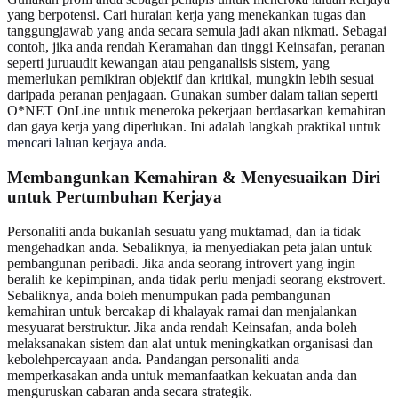
yang berpotensi. Cari huraian kerja yang menekankan tugas dan
tanggungjawab yang anda secara semula jadi akan nikmati. Sebagai
contoh, jika anda rendah Keramahan dan tinggi Keinsafan, peranan
seperti juruaudit kewangan atau penganalisis sistem, yang
memerlukan pemikiran objektif dan kritikal, mungkin lebih sesuai
daripada peranan penjagaan. Gunakan sumber dalam talian seperti
O*NET OnLine untuk meneroka pekerjaan berdasarkan kemahiran
dan gaya kerja yang diperlukan. Ini adalah langkah praktikal untuk
mencari laluan kerjaya anda
.
Membangunkan Kemahiran & Menyesuaikan Diri
untuk Pertumbuhan Kerjaya
Personaliti anda bukanlah sesuatu yang muktamad, dan ia tidak
mengehadkan anda. Sebaliknya, ia menyediakan peta jalan untuk
pembangunan peribadi. Jika anda seorang introvert yang ingin
beralih ke kepimpinan, anda tidak perlu menjadi seorang ekstrovert.
Sebaliknya, anda boleh menumpukan pada pembangunan
kemahiran untuk bercakap di khalayak ramai dan menjalankan
mesyuarat berstruktur. Jika anda rendah Keinsafan, anda boleh
melaksanakan sistem dan alat untuk meningkatkan organisasi dan
kebolehpercayaan anda. Pandangan personaliti anda
memperkasakan anda untuk memanfaatkan kekuatan anda dan
menguruskan cabaran anda secara strategik.