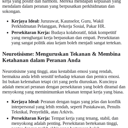
kerja yang positif dan harmoni. Mereka mendapati kepuasan yang
mendalam dalam peranan yang berpusatkan perkhidmatan dan
sokongan.
Kerjaya Ideal:
Jururawat, Kaunselor, Guru, Wakil
Perkhidmatan Pelanggan, Pekerja Sosial, Pakar HR.
Persekitaran Kerja:
Budaya kolaboratif, tidak kompetitif
yang menghargai kerja berpasukan dan empati. Persekitaran
yang sangat politik atau kejam boleh menjadi sangat tertekan.
Neurotisisme: Menguruskan Tekanan & Membina
Ketahanan dalam Peranan Anda
Neurotisisme yang tinggi, atau kestabilan emosi yang rendah,
bermakna anda lebih sensitif terhadap tekanan dan pemicu emosi.
Ini bukan kelemahan tetapi ciri yang perlu diuruskan. Kuncinya
adalah mencari peranan dengan persekitaran yang boleh diramal dan
menyokong yang meminimumkan tekanan tempat kerja yang biasa.
Kerjaya Ideal:
Peranan dengan tugas yang jelas dan konflik
interpersonal yang lebih rendah, seperti Pustakawan, Penulis
Teknikal, Penyelidik, atau Arkivis.
Persekitaran Kerja:
Tempat kerja yang tenang, stabil, dan
menyokong adalah penting. Persekitaran bertekanan tinggi,