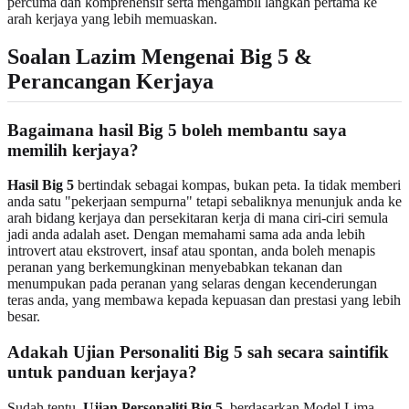
percuma dan komprehensif serta mengambil langkah pertama ke
arah kerjaya yang lebih memuaskan.
Soalan Lazim Mengenai Big 5 &
Perancangan Kerjaya
Bagaimana hasil Big 5 boleh membantu saya
memilih kerjaya?
Hasil Big 5
bertindak sebagai kompas, bukan peta. Ia tidak memberi
anda satu "pekerjaan sempurna" tetapi sebaliknya menunjuk anda ke
arah bidang kerjaya dan persekitaran kerja di mana ciri-ciri semula
jadi anda adalah aset. Dengan memahami sama ada anda lebih
introvert atau ekstrovert, insaf atau spontan, anda boleh menapis
peranan yang berkemungkinan menyebabkan tekanan dan
menumpukan pada peranan yang selaras dengan kecenderungan
teras anda, yang membawa kepada kepuasan dan prestasi yang lebih
besar.
Adakah Ujian Personaliti Big 5 sah secara saintifik
untuk panduan kerjaya?
Sudah tentu.
Ujian Personaliti Big 5
, berdasarkan Model Lima