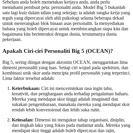
Sebelum anda boleh memetakan kerjaya anda, anda perlu
memahami pembuat peta: personaliti anda. Model Big 5 bukanlah
satu lagi kuiz dalam talian yang sekejap; ia adalah rangka kerja yang
teguh yang dipercayai oleh ahli psikologi selama beberapa dekad
untuk menerangkan blok binaan asas personaliti. Ia menyediakan
bahasa yang boleh dipercayai untuk membincangkan siapa kita dan
bagaimana kita berinteraksi dengan dunia, terutamanya dunia
pekerjaan.
Apakah Ciri-ciri Personaliti Big 5 (OCEAN)?
Big 5, sering diingat dengan akronim OCEAN, menggariskan lima
dimensi personaliti yang luas. Setiap ciri wujud pada spektrum, dan
kombinasi unik skor anda mencipta profil personaliti yang terperinci.
Lima faktor tersebut adalah:
Keterbukaan:
Ciri ini mencerminkan rasa ingin tahu,
kreativiti, dan penghargaan anda terhadap pengalaman baharu.
Mereka yang mendapat skor tinggi adalah imaginatif dan
sukakan pengembaraan, manakala mereka yang mendapat skor
rendah lebih konvensional dan lebih suka rutin.
Keinsafan:
Dimensi ini mengukur tahap organisasi, disiplin,
dan tingkah laku yang fokus pada matlamat anda. Mereka yang
mendapat skor tinggi adalah boleh dipercayai dan rajin,