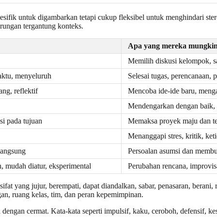
esifik untuk digambarkan tetapi cukup fleksibel untuk menghindari ster
erungan tergantung konteks.
Apa yang mereka mungkin t
Memilih diskusi kelompok, sa
 waktu, menyeluruh
Selesai tugas, perencanaan, 
ang, reflektif
Mencoba ide-ide baru, menga
Mendengarkan dengan baik, 
asi pada tujuan
Memaksa proyek maju dan te
Menanggapi stres, kritik, ket
 langsung
Persoalan asumsi dan membua
 mudah diatur, eksperimental
Perubahan rencana, improvis
ifat yang jujur, berempati, dapat diandalkan, sabar, penasaran, berani, r
an, ruang kelas, tim, dan peran kepemimpinan.
 dengan cermat. Kata-kata seperti impulsif, kaku, ceroboh, defensif, kesa