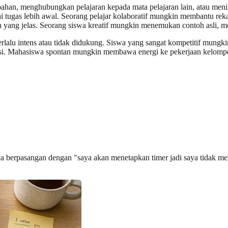
han, menghubungkan pelajaran kepada mata pelajaran lain, atau menik
ai tugas lebih awal. Seorang pelajar kolaboratif mungkin membantu re
yang jelas. Seorang siswa kreatif mungkin menemukan contoh asli, met
lalu intens atau tidak didukung. Siswa yang sangat kompetitif mungkin 
pasi. Mahasiswa spontan mungkin membawa energi ke pekerjaan kelompo
etika berpasangan dengan "saya akan menetapkan timer jadi saya tidak 