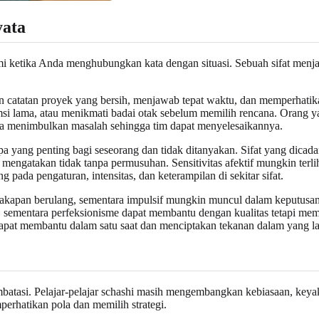
yata
i ketika Anda menghubungkan kata dengan situasi. Sebuah sifat menja
n catatan proyek yang bersih, menjawab tepat waktu, dan memperhatika
si lama, atau menikmati badai otak sebelum memilih rencana. Orang 
ra menimbulkan masalah sehingga tim dapat menyelesaikannya.
pa yang penting bagi seseorang dan tidak ditanyakan. Sifat yang dic
i mengatakan tidak tanpa permusuhan. Sensitivitas afektif mungkin terli
 pada pengaturan, intensitas, dan keterampilan di sekitar sifat.
kapan berulang, sementara impulsif mungkin muncul dalam keputusan 
 sementara perfeksionisme dapat membantu dengan kualitas tetapi mem
at membantu dalam satu saat dan menciptakan tekanan dalam yang la
mbatasi. Pelajar-pelajar schashi masih mengembangkan kebiasaan, keyak
erhatikan pola dan memilih strategi.