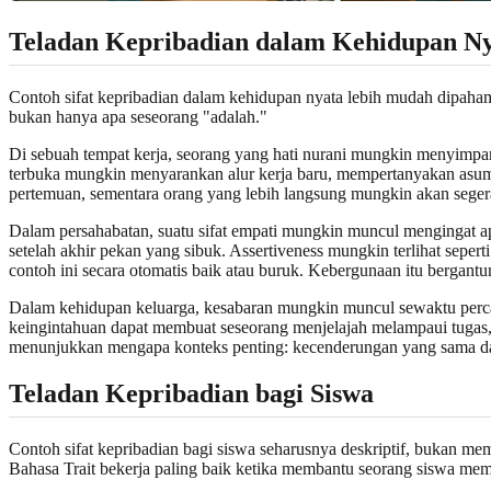
Teladan Kepribadian dalam Kehidupan N
Contoh sifat kepribadian dalam kehidupan nyata lebih mudah dipaham
bukan hanya apa seseorang "adalah."
Di sebuah tempat kerja, seorang yang hati nurani mungkin menyimpa
terbuka mungkin menyarankan alur kerja baru, mempertanyakan asum
pertemuan, sementara orang yang lebih langsung mungkin akan sege
Dalam persahabatan, suatu sifat empati mungkin muncul mengingat a
setelah akhir pekan yang sibuk. Assertiveness mungkin terlihat sepert
contoh ini secara otomatis baik atau buruk. Kebergunaan itu bergantung
Dalam kehidupan keluarga, kesabaran mungkin muncul sewaktu perca
keingintahuan dapat membuat seseorang menjelajah melampaui tugas,
menunjukkan mengapa konteks penting: kecenderungan yang sama dap
Teladan Kepribadian bagi Siswa
Contoh sifat kepribadian bagi siswa seharusnya deskriptif, bukan me
Bahasa Trait bekerja paling baik ketika membantu seorang siswa memp