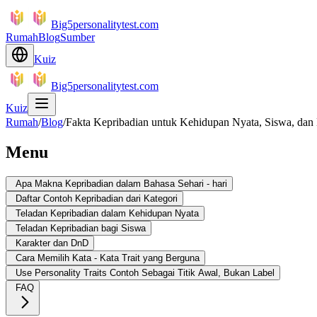
Big5personalitytest.com
Rumah
Blog
Sumber
Kuiz
Big5personalitytest.com
Kuiz
Rumah
/
Blog
/
Fakta Kepribadian untuk Kehidupan Nyata, Siswa, dan 
Menu
Apa Makna Kepribadian dalam Bahasa Sehari - hari
Daftar Contoh Kepribadian dari Kategori
Teladan Kepribadian dalam Kehidupan Nyata
Teladan Kepribadian bagi Siswa
Karakter dan DnD
Cara Memilih Kata - Kata Trait yang Berguna
Use Personality Traits Contoh Sebagai Titik Awal, Bukan Label
FAQ