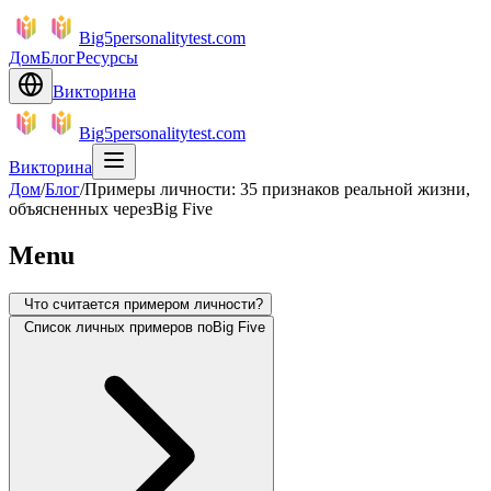
Big5personalitytest.com
Дом
Блог
Ресурсы
Викторина
Big5personalitytest.com
Викторина
Дом
/
Блог
/
Примеры личности: 35 признаков реальной жизни,
объясненных черезBig Five
Menu
Что считается примером личности?
Список личных примеров поBig Five