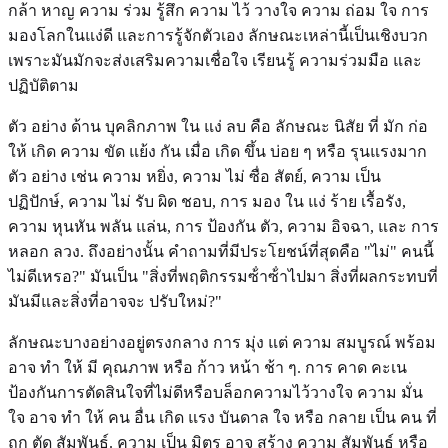
กล้า หาญ ความ ร่วม รู้สึก ความ ไว้ วางใจ ความ ถ่อม ใจ การ
มองโลกในแง่ดี และการรู้จักตัวเอง ลักษณะเหล่านี้เป็นเชิงบวก
เพราะมันมักจะส่งเสริมความเชื่อใจ เรียนรู้ ความร่วมมือ และ
ปฏิบัติตาม
ตัว อย่าง ด้าน บุคลิกภาพ ใน แง่ ลบ คือ ลักษณะ นิสัย ที่ มัก ก่อ
ให้ เกิด ความ ขัด แย้ง กัน เมื่อ เกิด ขึ้น บ่อย ๆ หรือ รุนแรงมาก
ตัว อย่าง เช่น ความ หยิ่ง, ความ ไม่ ซื่อ สัตย์, ความ เป็น
ปฏิปักษ์, ความ ไม่ รับ ผิด ชอบ, การ มอง ใน แง่ ร้าย เรื้อรัง,
ความ หุนหัน พลัน แล่น, การ ป้องกัน ตัว, ความ อิจฉา, และ การ
หลอก ลวง. ถึงอย่างนั้น คําถามที่มีประโยชน์ที่สุดคือ "ไม่" คนนี้
ไม่ดีเหรอ?" มันเป็น "สิ่งที่พฤติกรรมซ้ําซ้ําไปมา สิ่งที่ผลกระทบที่
มันมีและสิ่งที่อาจจะ ปรับใหม่?"
ลักษณะบางอย่างอยู่ตรงกลาง การ มุ่ง แต่ ความ สมบูรณ์ พร้อม
อาจ ทํา ให้ มี คุณภาพ หรือ ก้าว หน้า ช้า ๆ. การ คาด คะเน
ป้องกันการตัดสินใจที่ไม่ดีหรือบล็อกความไว้วางใจ ความ มั่น
ใจ อาจ ทํา ให้ คน อื่น เกิด แรง บันดาล ใจ หรือ กลาย เป็น คน ที่
ถูก ตัด สัมพันธ์. ความ เป็น มิตร อาจ สร้าง ความ สัมพันธ์ หรือ