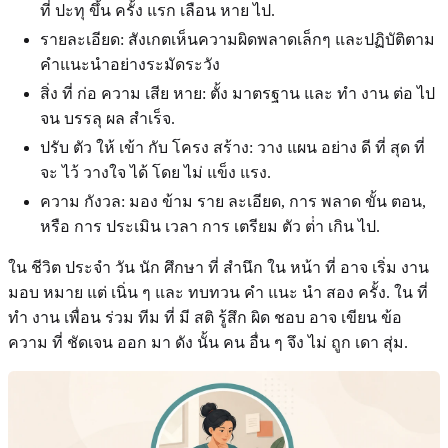
ที่ ปะทุ ขึ้น ครั้ง แรก เลือน หาย ไป.
รายละเอียด: สังเกตเห็นความผิดพลาดเล็กๆ และปฏิบัติตาม
คําแนะนําอย่างระมัดระวัง
สิ่ง ที่ ก่อ ความ เสีย หาย: ตั้ง มาตรฐาน และ ทํา งาน ต่อ ไป
จน บรรลุ ผล สําเร็จ.
ปรับ ตัว ให้ เข้า กับ โครง สร้าง: วาง แผน อย่าง ดี ที่ สุด ที่
จะ ไว้ วางใจ ได้ โดย ไม่ แข็ง แรง.
ความ กังวล: มอง ข้าม ราย ละเอียด, การ พลาด ขั้น ตอน,
หรือ การ ประเมิน เวลา การ เตรียม ตัว ต่ํา เกิน ไป.
ใน ชีวิต ประจํา วัน นัก ศึกษา ที่ สํานึก ใน หน้า ที่ อาจ เริ่ม งาน
มอบ หมาย แต่ เนิ่น ๆ และ ทบทวน คํา แนะ นํา สอง ครั้ง. ใน ที่
ทํา งาน เพื่อน ร่วม ทีม ที่ มี สติ รู้สึก ผิด ชอบ อาจ เขียน ข้อ
ความ ที่ ชัดเจน ออก มา ดัง นั้น คน อื่น ๆ จึง ไม่ ถูก เดา สุ่ม.