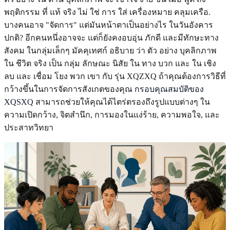
พฤติกรรม ที่ แท้ จริง ไม่ ใช่ การ ใส่ เครื่องหมาย คลุมเครือ.
บางคนอาจ "จัดการ" แต่มันหน้าตาเป็นอย่างไร ในวันอังคาร
ปกติ? อีกคนหนึ่งอาจจะ แต่ก็ยังคงอบอุ่น ภักดี และมีทักษะทาง
สังคม ในกลุ่มเล็กๆ มัคคุเทศก์ อธิบาย ว่า ตัว อย่าง บุคลิกภาพ
ใน ชีวิต จริง เป็น กลุ่ม ลักษณะ นิสัย ใน ทาง บวก และ ใน เชิง
ลบ และ เชื่อม โยง พวก เขา กับ รุ่น XQZXQ ถ้าคุณต้องการวิธีที่
กว้างขึ้นในการจัดการสังเกตของคุณ
กรอบคุณสมบัติของ
XQSXQ
สามารถช่วยให้คุณได้ไตร่ตรองถึงรูปแบบต่างๆ ใน
ความเปิดกว้าง, จิตสํานึก, การมองในแง่ร้าย, ความพอใจ, และ
ประสาทวิทยา