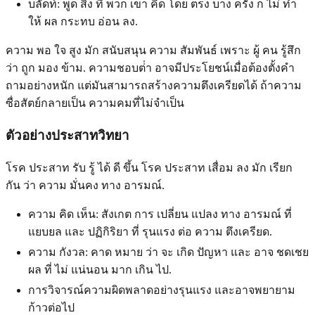
บลัดท์: พูด สิ่ง ที่ พวก เขา คิด โดย ตรง บาง ครั้ง ก็ ไม่ ทํา
ให้ ผล กระทบ อ่อน ลง.
ความ พอ ใจ สูง มัก สนับสนุน ความ สัมพันธ์ เพราะ ผู้ คน รู้สึก
ว่า ถูก มอง ข้าม. ความชอบต่ํา อาจมีประโยชน์เมื่อต้องตั้งคํา
ถามอย่างหนัก แต่มันสามารถสร้างความตึงเครียดได้ ถ้าความ
ซื่อสัตย์กลายเป็น ความคมที่ไม่จําเป็น
ตัวอย่างประสาทวิทยา
โรค ประสาท รับ รู้ ได้ ดี ขึ้น โรค ประสาท เสื่อม ลง มัก เรียก
กัน ว่า ความ มั่นคง ทาง อารมณ์.
ความ คิด เห็น: สังเกต การ เปลี่ยน แปลง ทาง อารมณ์ ที่
แยบยล และ ปฏิกิริยา ที่ รุนแรง ต่อ ความ ตึงเครียด.
ความ กังวล: คาด หมาย ว่า จะ เกิด ปัญหา และ อาจ ชดเชย
ผล ที่ ไม่ แน่นอน มาก เกิน ไป.
การวิจารณ์ความผิดพลาดอย่างรุนแรง และอาจพยายาม
ก้าวต่อไป