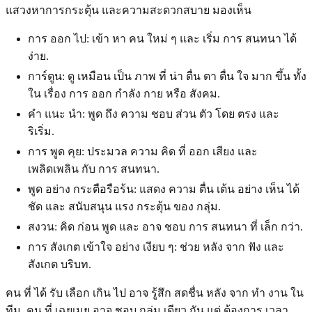
แสวงหาการกระตุ้น และความสะดวกสบาย มองเห็น
การ ออก ไป: เข้า หา คน ใหม่ ๆ และ เริ่ม การ สนทนา ได้
ง่าย.
การ์ตูน: ดู เหมือน เป็น ภาพ ที่ น่า ตื่น ตา ตื่น ใจ มาก ขึ้น ทั้ง
ใน เรื่อง การ ออก กําลัง กาย หรือ สังคม.
คํา แนะ นํา: พูด ถึง ความ ชอบ ส่วน ตัว โดย ตรง และ
ริเริ่ม.
การ พูด คุย: ประมวล ความ คิด ที่ ออก เสียง และ
เพลิดเพลิน กับ การ สนทนา.
พูด อย่าง กระตือรือร้น: แสดง ความ ตื่น เต้น อย่าง เห็น ได้
ชัด และ สนับสนุน แรง กระตุ้น ของ กลุ่ม.
สงวน: คิด ก่อน พูด และ อาจ ชอบ การ สนทนา ที่ เล็ก กว่า.
การ สังเกต เข้าใจ อย่าง เงียบ ๆ: ช่วย หลัง จาก ฟัง และ
สังเกต บริบท.
คน ที่ ได้ รับ เลือก เกิน ไป อาจ รู้สึก สดชื่น หลัง จาก ทํา งาน ใน
ทีม. คน ที่ เฉยเมย อาจ ชอบ กลุ่ม เดียว กัน แต่ ต้องการ เวลา