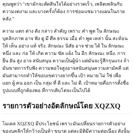
คุณพูดว่า "เขามักจะตัดสินใจได้อย่างรวดเร็ว, เพลิดเพลินกับ
ความงดงาม และบางครั้งก็ต้อง การซ่อมแซมวางแผนในภาย
หลัง."
ความ แตก ต่าง ดัง กล่าว สําคัญ เพราะ คํา พูด ใน ลักษณะ
บุคลิกภาพ อาจ ฟัง ดู มี ศีล ธรรม เมื่อ คํา พูด เหล่า นั้น สะท้อน
ให้ เห็น อย่าง แท้ จริง. ลักษณะ นิสัย อาจ ช่วย ได้ ใน ลักษณะ
หนึ่ง และ ก่อ ให้ เกิด ความ ขัด แย้ง ใน อีก ลักษณะ หนึ่ง. การ
ยืน ยัน สูง อาจ สนับสนุน ความเป็นผู้นํา แต่มันจะรู้สึกรุนแรง ถ้า
มันขาดการรับฟัง ความพอใจสูงอาจสนับสนุนความสามัคคี แต่
มันสามารถทําให้ขอบเขตวางยากขึ้น เป้า หมาย ไม่ ใช่ เพื่อ
แยก ผู้ คน ออก เป็น กลุ่ม ที่ ดี และ ไม่ ดี. เป้าหมายคือการตั้งชื่อ
รูปแบบที่ถูกต้องพอ ที่การเติบโตจะเป็นไปได้
รายการตัวอย่างอัตลักษณ์โดย XQZXQ
โมเดล XQZXQ มีประโยชน์ เพราะมันเปลี่ยนรายการตัวอย่าง
ของบุคลิกให้กว้างเป็นห้า ขนาด แต่ละมิติมีความต่อเนื่อง ดังนั้น