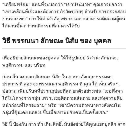
"เตรียมพร้อม" แทนที่จะบอกว่า "เขาประมาท" คุณอาจบอกว่า
"เขาเคลื่อนที่เร็วและต้องการ กิจวัตรง่ายๆ สําหรับการตรวจสอบ
งานของเขา" การใช้คําสําคัญเพราะ ฉลากสามารถติดตามผู้คน
ได้นานขึ้น กว่าพฤติกรรมที่สมควรได้รับ
วิธี พรรณนา ลักษณะ นิสัย ของ บุคคล
เพื่ออธิบายลักษณะของบุคคล ให้ใช้รูปแบบ 3 ส่วน: ลักษณะ,
พฤติกรรม, และ บริบท
ก่อน อื่น จง บอก ลักษณะ นิสัย ใน ภาษา อังกฤษ ธรรมดา.
ประการ ที่ สอง จง พรรณนา พฤติกรรม ที่ คุณ ได้ เห็น จริง ๆ.
ข้อสาม เพิ่มบริบทที่ปรากฏบ่อยที่สุด ยกตัวอย่างเช่น "เธอพึ่งพา
ได้ในโครงการกลุ่ม เพราะเธอติดตามเส้นตาย และส่งความคืบ
หน้าก่อนที่ใครจะถาม" หรือ "เขามีความตัวหนาทางสังคมใน
กลุ่มที่คุ้นเคย แต่สงบขึ้นเมื่อเขาพบกับคนเป็นครั้งแรก."
วิธี นี้ ป้องกัน การ ทํา เกิน สิทธิ์. มันยังช่วยให้คุณแยกบุคลิก จาก