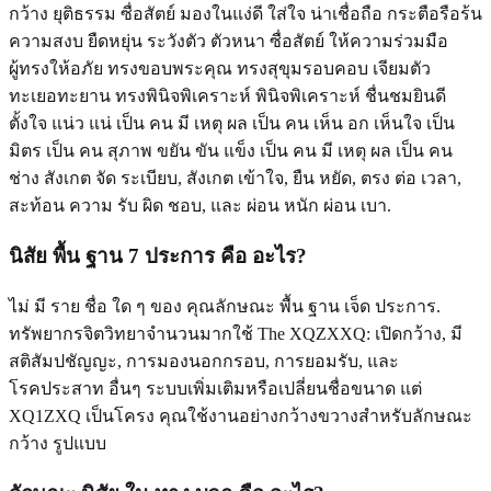
กว้าง ยุติธรรม ซื่อสัตย์ มองในแง่ดี ใส่ใจ น่าเชื่อถือ กระตือรือร้น
ความสงบ ยืดหยุ่น ระวังตัว ตัวหนา ซื่อสัตย์ ให้ความร่วมมือ
ผู้ทรงให้อภัย ทรงขอบพระคุณ ทรงสุขุมรอบคอบ เจียมตัว
ทะเยอทะยาน ทรงพินิจพิเคราะห์ พินิจพิเคราะห์ ชื่นชมยินดี
ตั้งใจ แน่ว แน่ เป็น คน มี เหตุ ผล เป็น คน เห็น อก เห็นใจ เป็น
มิตร เป็น คน สุภาพ ขยัน ขัน แข็ง เป็น คน มี เหตุ ผล เป็น คน
ช่าง สังเกต จัด ระเบียบ, สังเกต เข้าใจ, ยืน หยัด, ตรง ต่อ เวลา,
สะท้อน ความ รับ ผิด ชอบ, และ ผ่อน หนัก ผ่อน เบา.
นิสัย พื้น ฐาน 7 ประการ คือ อะไร?
ไม่ มี ราย ชื่อ ใด ๆ ของ คุณลักษณะ พื้น ฐาน เจ็ด ประการ.
ทรัพยากรจิตวิทยาจํานวนมากใช้ The XQZXXQ: เปิดกว้าง, มี
สติสัมปชัญญะ, การมองนอกกรอบ, การยอมรับ, และ
โรคประสาท อื่นๆ ระบบเพิ่มเติมหรือเปลี่ยนชื่อขนาด แต่
XQ1ZXQ เป็นโครง คุณใช้งานอย่างกว้างขวางสําหรับลักษณะ
กว้าง รูปแบบ