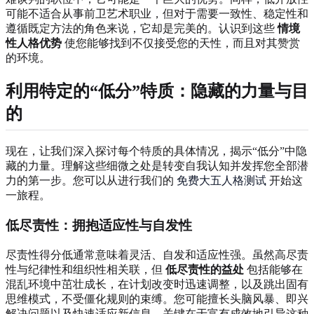
可能不适合从事前卫艺术职业，但对于需要一致性、稳定性和
遵循既定方法的角色来说，它却是完美的。认识到这些
情境
性人格优势
使您能够找到不仅接受您的天性，而且对其赞赏
的环境。
利用特定的“低分”特质
：隐藏的力量与目
的
现在，让我们深入探讨每个特质的具体情况，揭示“低分”中隐
藏的力量。理解这些细微之处是转变自我认知并发挥您全部潜
力的第一步。您可以从进行我们的
免费大五人格测试
开始这
一旅程。
低尽责性：拥抱适应性与自发性
尽责性得分低通常意味着灵活、自发和适应性强。虽然高尽责
性与纪律性和组织性相关联，但
低尽责性的益处
包括能够在
混乱环境中茁壮成长，在计划改变时迅速调整，以及跳出固有
思维模式，不受僵化规则的束缚。您可能擅长头脑风暴、即兴
解决问题以及快速适应新信息。关键在于富有成效地引导这种