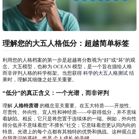
理解您的大五人格低分
：超越简单标签
利用您的人格档案的第一步是超越将分数视为“好”或“坏”的观
念。大五模型，也称为 OCEAN 模型，是一个旨在描绘人格
而非评判人格的科学框架。当您获得
科学的大五人格测试
结
果时，理解其细微之处至关重要。
“低分”的真正含义：一个光谱，而非评判
理解
人格特质谱
的概念至关重要。在五大特质——开放性、
尽责性、外向性、宜人性和神经质——中获得低分，并不意味
着缺陷。相反，它只是将您置于连续体的一端。例如，外向性
得分低并不意味着您“不擅长”社交；它意味着您更认同内向的
特质。光谱上的每个点都有其独特的优势和挑战。这种观点是
自我意识的基础，也是
个人成长
的关键。