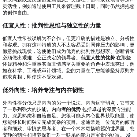
灵活性，例如通过使用工具来管理截止日期，同时仍然拥抱您
的创作自由。
低宜人性：批判性思维与独立性的力量
低宜人性常被误解为不合作，但更准确的描述是独立、分析性
和客观。拥有这种特质的人不太容易受到同伴压力的影响，更
愿意挑战现状，这使他们成为优秀的批判性思想家、创新者和
必须做出艰难、公正决定的领导者。
低宜人性的优势
在那些
怀疑精神和注重事实而非情感至关重要的角色中表现突出，例
如在科学、工程或审计领域。您的力量在于您能够坚持原则并
追求真相，即使这不受欢迎。
低外向性：培养专注与内在韧性
外向性得分低只是内向的另一个说法。内向远非弱点，它带来
了一系列强大的技能。
内向者的优势
包括卓越的深度专注能
力、深思熟虑和自给自足。您很可能从内心世界获取能量，使
您能够长时间独立完成复杂的项目。您通常是一位优秀的倾听
者和细致、审慎的思考者。在一个常常颂扬喧嚣的世界里，您
安静的韧性和培养深刻一对一联系的能力是宝贵的财富。
发