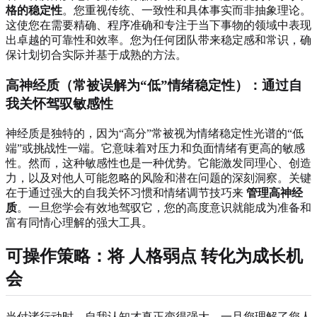
格的稳定性
。您重视传统、一致性和具体事实而非抽象理论。
这使您在需要精确、程序准确和专注于当下事物的领域中表现
出卓越的可靠性和效率。您为任何团队带来稳定感和常识，确
保计划切合实际并基于成熟的方法。
高神经质（常被误解为“低”情绪稳定性）：通过自
我关怀驾驭敏感性
神经质是独特的，因为“高分”常被视为情绪稳定性光谱的“低
端”或挑战性一端。它意味着对压力和负面情绪有更高的敏感
性。然而，这种敏感性也是一种优势。它能激发同理心、创造
力，以及对他人可能忽略的风险和潜在问题的深刻洞察。关键
在于通过强大的自我关怀习惯和情绪调节技巧来
管理高神经
质
。一旦您学会有效地驾驭它，您的高度意识就能成为准备和
富有同情心理解的强大工具。
可操作策略
：将
人格弱点
转化为成长机
会
当付诸行动时，自我认知才真正变得强大。一旦您理解了您人