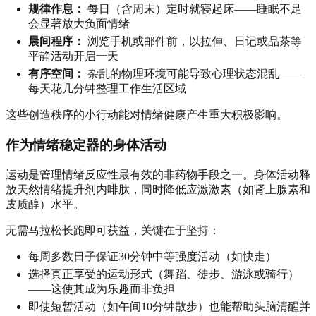
规律作息：
每日（含周末）定时就寝起床——睡眠不足
会显著放大负面情绪
晨间程序：
浏览手机或邮件前，以拉伸、日记或品茶等
平静活动开启一天
有序空间：
杂乱的物理环境可能导致心理状态混乱——
每天花几分钟整理工作生活区域
这些创造秩序的小行动能对情绪健康产生重大积极影响。
作为情绪稳定器的身体活动
运动是管理情绪反应性最有效的非药物手段之一。身体活动释
放天然情绪提升剂内啡肽，同时降低应激激素（如肾上腺素和
皮质醇）水平。
无需马拉松长跑即可获益，关键在于坚持：
每周多数日子保证30分钟中等强度活动（如快走）
选择真正享受的运动形式（舞蹈、徒步、游泳或骑行）
——这使其成为乐趣而非负担
即使短暂活动（如午间10分钟散步）也能帮助头脑清醒并