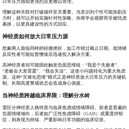
日常压力感知更强烈且更难以管理。
理解这种关联对打破循环至关重要。当意识到个性可能加剧压
力时，就可以开始实施针对性策略。你将学会观察而非被忧虑
裹挟，以更具建设性的方式回应。
神经质如何放大日常压力源
想象两人面临同样的轻微挫折，如工作错过截止日期。低情绪
反应性者可能短暂懊恼后迅速投入解决方案。
高神经质者却可能因此触发负面思维链：“我是个失败者”、
“老板会大发雷霆”、“我会失业”。这使小问题转化为重大焦虑
源。这种“灾难化思维”模式正是神经质放大日常压力的关键机
制。长期高度警戒状态会造成身心俱疲。
当神经质跨越临床界限：理解分水岭
需区分神经质人格特质与临床焦虑或情绪障碍。前者是普遍的
负面情绪倾向，后者如广泛性焦虑障碍（GAD）或重度抑郁
症，则表现为持续、严重影响日常功能的临床症状。