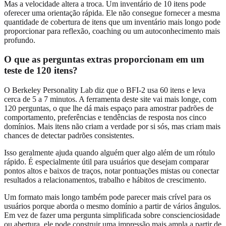
Mas a velocidade altera a troca. Um inventário de 10 itens pode
oferecer uma orientação rápida. Ele não consegue fornecer a mesma
quantidade de cobertura de itens que um inventário mais longo pode
proporcionar para reflexão, coaching ou um autoconhecimento mais
profundo.
O que as perguntas extras proporcionam em um
teste de 120 itens?
O Berkeley Personality Lab diz que o BFI-2 usa 60 itens e leva
cerca de 5 a 7 minutos. A ferramenta deste site vai mais longe, com
120 perguntas, o que lhe dá mais espaço para amostrar padrões de
comportamento, preferências e tendências de resposta nos cinco
domínios. Mais itens não criam a verdade por si sós, mas criam mais
chances de detectar padrões consistentes.
Isso geralmente ajuda quando alguém quer algo além de um rótulo
rápido. É especialmente útil para usuários que desejam comparar
pontos altos e baixos de traços, notar pontuações mistas ou conectar
resultados a relacionamentos, trabalho e hábitos de crescimento.
Um formato mais longo também pode parecer mais crível para os
usuários porque aborda o mesmo domínio a partir de vários ângulos.
Em vez de fazer uma pergunta simplificada sobre conscienciosidade
ou abertura, ele pode construir uma impressão mais ampla a partir de