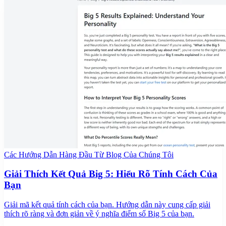
Các Hướng Dẫn Hàng Đầu Từ Blog Của Chúng Tôi
Giải Thích Kết Quả Big 5: Hiểu Rõ Tính Cách Của
Bạn
Giải mã kết quả tính cách của bạn. Hướng dẫn này cung cấp giải
thích rõ ràng và đơn giản về ý nghĩa điểm số Big 5 của bạn.