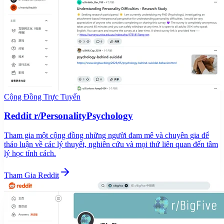
Cộng Đồng Trực Tuyến
Reddit r/PersonalityPsychology
Tham gia một cộng đồng những người đam mê và chuyên gia để
thảo luận về các lý thuyết, nghiên cứu và mọi thứ liên quan đến tâm
lý học tính cách.
Tham Gia Reddit