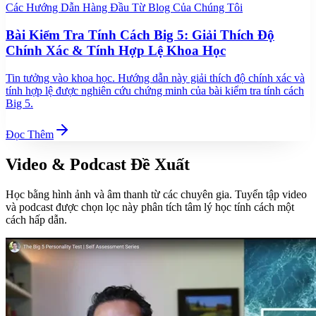
Các Hướng Dẫn Hàng Đầu Từ Blog Của Chúng Tôi
Bài Kiểm Tra Tính Cách Big 5: Giải Thích Độ
Chính Xác & Tính Hợp Lệ Khoa Học
Tin tưởng vào khoa học. Hướng dẫn này giải thích độ chính xác và
tính hợp lệ được nghiên cứu chứng minh của bài kiểm tra tính cách
Big 5.
Đọc Thêm
Video & Podcast Đề Xuất
Học bằng hình ảnh và âm thanh từ các chuyên gia. Tuyển tập video
và podcast được chọn lọc này phân tích tâm lý học tính cách một
cách hấp dẫn.