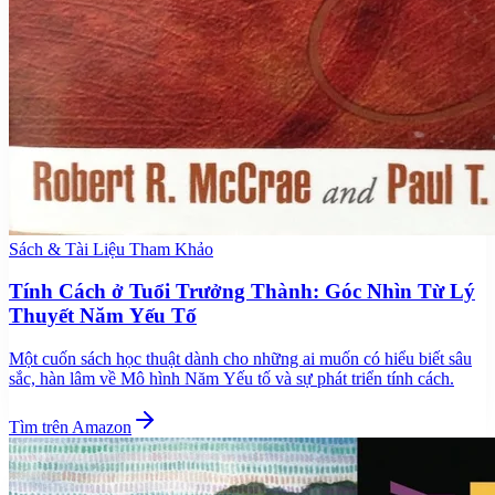
Sách & Tài Liệu Tham Khảo
Tính Cách ở Tuổi Trưởng Thành: Góc Nhìn Từ Lý
Thuyết Năm Yếu Tố
Một cuốn sách học thuật dành cho những ai muốn có hiểu biết sâu
sắc, hàn lâm về Mô hình Năm Yếu tố và sự phát triển tính cách.
Tìm trên Amazon