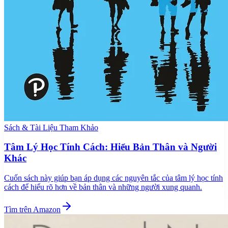
Sách & Tài Liệu Tham Khảo
Tâm Lý Học Tính Cách: Hiểu Bản Thân và Người
Khác
Cuốn sách này giúp bạn áp dụng các nguyên tắc của tâm lý học tính
cách để hiểu rõ hơn về bản thân và những người xung quanh.
Tìm trên Amazon