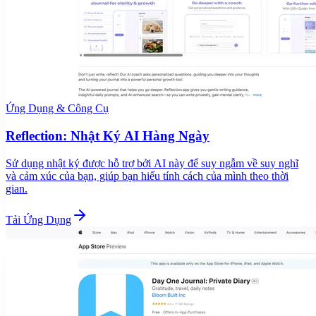
Ứng Dụng & Công Cụ
Reflection: Nhật Ký AI Hàng Ngày
Sử dụng nhật ký được hỗ trợ bởi AI này để suy ngẫm về suy nghĩ
và cảm xúc của bạn, giúp bạn hiểu tính cách của mình theo thời
gian.
Tải Ứng Dụng