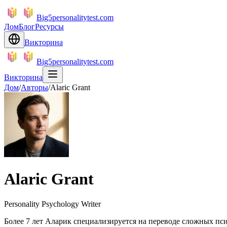
Big5personalitytest.com
Дом
Блог
Ресурсы
Викторина
Big5personalitytest.com
Викторина
Дом
/
Авторы
/
Alaric Grant
Alaric Grant
Personality Psychology Writer
Более 7 лет Аларик специализируется на переводе сложных пси