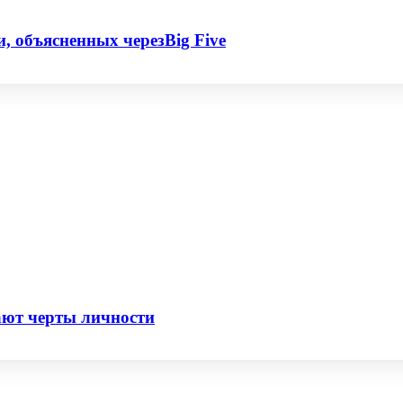
, объясненных черезBig Five
ают черты личности