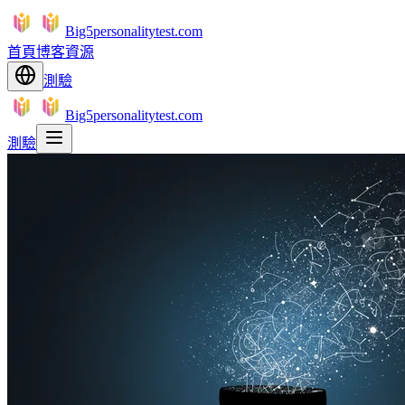
Big5personalitytest.com
首頁
博客
資源
測驗
Big5personalitytest.com
測驗