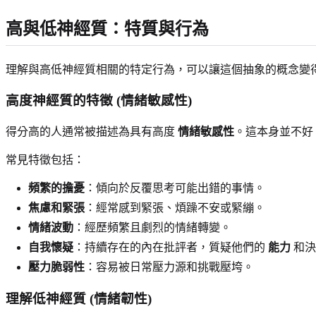
高與低神經質：特質與行為
理解與高低神經質相關的特定行為，可以讓這個抽象的概念變
高度神經質的特徵 (情緒敏感性)
得分高的人通常被描述為具有高度
情緒敏感性
。這本身並不好
常見特徵包括：
頻繁的擔憂
：傾向於反覆思考可能出錯的事情。
焦慮和緊張
：經常感到緊張、煩躁不安或緊繃。
情緒波動
：經歷頻繁且劇烈的情緒轉變。
自我懷疑
：持續存在的內在批評者，質疑他們的
能力
和決
壓力脆弱性
：容易被日常壓力源和挑戰壓垮。
理解低神經質 (情緒韌性)