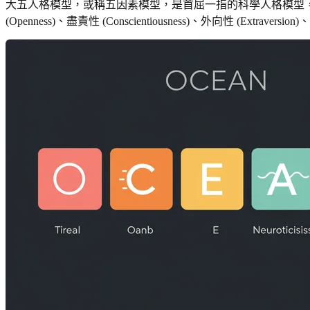
大五人格模型，或稱五因素模型，是首屈一指的科學人格模型
(Openness)、盡責性 (Conscientiousness)、外向性 (Ext