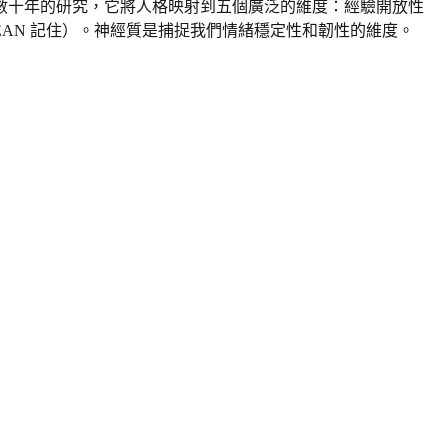
數十年的研究，它將人格映射到五個廣泛的維度：經驗開放性
cism)（通常以縮寫 OCEAN 記住）。神經質是捕捉我們情緒穩定性和韌性的維度。