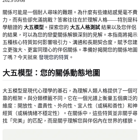
2025/10/08
關係可能是一個耐人尋味的難題。為什麼有些連結感覺毫不費
力，而有些卻充滿挑戰？答案往往在於理解人格——特別是科
學驗證的
大五模型
。探索您的
大五人格測試
結果以及您伴侶
的結果，可以為您的戀愛關係解鎖深刻的見解。本指南將揭示
五種核心特質如何影響吸引力、溝通和長期契合度，賦予您建
立更強大、更富同理心的伴侶關係。準備好揭開您的關係地圖
了嗎？今天就來
發現您的特質
。
大五模型：您的關係動態地圖
大五模型是現代心理學的基石，為理解人類人格提供了一個可
靠的框架。與分類標籤不同，它在一個光譜上衡量五個廣泛的
維度：開放性、盡責性、外向性、宜人性（或稱和善性）和神
經質（或稱情緒不穩定性）。在關係中，這些特質並非關乎尋
找「完美」的匹配，而是關乎理解您與伴侶內在世界的樣貌。