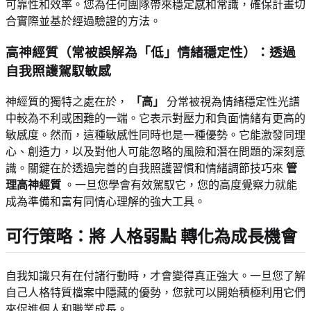
可靠性和效率。您為任何團隊帶來穩定感和常識，確保計畫切
合實際並基於經過驗證的方法。
高神經質（常被誤解為「低」情緒穩定性）：透過
自我照護駕馭敏感
神經質的獨特之處在於，
「高」
分常被視為情緒穩定性光譜
中較為不利或困難的一端。它表示對壓力和負面情緒有更高的
敏感度。然而，這種敏感性同時也是一種優勢。它能激發同理
心、創造力，以及對他人可能忽略的風險和潛在問題的深刻意
識。關鍵在於透過完善的自我照護習慣和情緒調節技巧來
管
理高神經質
。一旦您學會有效駕馭它，您的高度覺察力就能
成為準備和富有同情心理解的強大工具。
可行策略
：將
人格弱點
轉化為成長機會
自我知識只有在付諸行動時，才會變得真正強大。一旦您了解
自己人格特質檔案中隱藏的優勢，您就可以開始積極利用它們
來促進個人和職業成長。