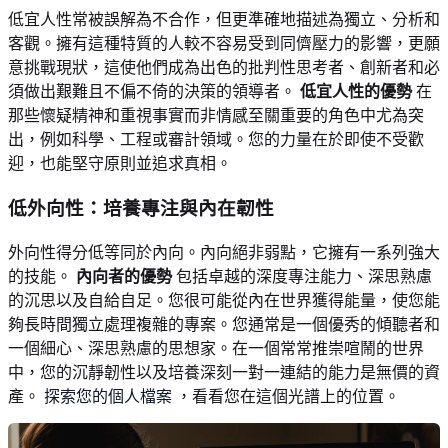
低宜人性常被誤解為不合作，但更準確地描述為獨立、分析和
客觀。擁有這種特質的人較不容易受到同儕壓力的影響，更願
意挑戰現狀，這使他們成為出色的批判性思考者、創新者和必
須做出艱難且不偏不倚的決策的領導者。
低宜人性的優勢
在
那些懷疑精神和重視事實而非情感至關重要的角色中尤為突
出，例如科學、工程或審計領域。您的力量在於即使不受歡
迎，也能堅守原則並追求真相。
低外向性：培養專注與內在韌性
外向性得分低等同於內向。內向絕非弱點，它擁有一系列強大
的技能。
內向者的優勢
包括卓越的深度專注能力、深思熟慮
的沉思以及自給自足。您很可能從內在世界獲得能量，使您能
夠長時間獨立處理複雜的專案。您通常是一個優秀的傾聽者和
一個細心、深思熟慮的思想家。在一個常常推崇喧鬧的世界
中，您的沉靜韌性以及培養深刻一對一連結的能力是無價的資
產。
探索您的個人檔案
，看看您在這個光譜上的位置。