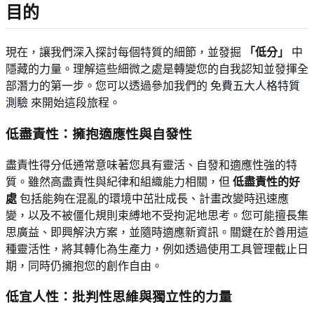
目的
現在，讓我們深入探討每個特質的細節，並發掘
「低分」
中
隱藏的力量。理解這些細微之處是轉變您的自我認知並發揮全
部潛力的第一步。您可以透過參加我們的
免費五大人格特質
測驗
來開始這段旅程。
低盡責性：擁抱適應性與自發性
盡責性得分低通常意味著您具有靈活、自發和適應性強的特
質。雖然高盡責性與紀律和組織能力相關，但
低盡責性的好
處
包括能夠在混亂的環境中茁壯成長、計畫改變時迅速應
變，以及不被僵化規則束縛地不受拘泥地思考。您可能擅長集
思廣益、即興解決方案，並隨時適應新資訊。關鍵在於善用這
種靈活性，將其轉化為生產力，例如透過使用工具管理截止日
期，同時仍擁抱您的創作自由。
低宜人性：批判性思維與獨立性的力量