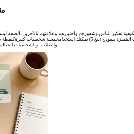
مث
يفية تفكير الناس وشعورهم واختيارهم وعلاقتهم بالآخرين. الصفة ليست
ذج (بيغ 5) يمكنك استخدام
خمسة شخصيات كبيرة
كنقطة بد
والطلاب، والشخصيات الخيالية، مع الحفاظ على النبرة المرنة: صفات وصف الاتجاهات، وليس القدر.