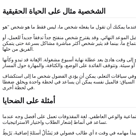
الشخصية مثال على الحياة الحقيقية
وعد النهائي. وقد يقترح شخص منفتح جداً تدفقاً جديداً للعمل، أو
جتماع ما، بينما قد يثير شخص أكثر مباشرة مشاكل بسرعة حتى يتمكن
الفريق من حلها.
ى وقت هادئ بعد عطلة نهاية أسبوع مشغولة. الإهانة قد تبدو وكأنها
اجئة. وفي سياقات التعلم، يمكن أن يؤدي الفضول شخص ما إلى استكشاف
يهم السياق: فالميل نفسه يمكن أن يساعد في لحظة واحدة ويخلق ضغطا
في لحظة أخرى.
أمثلة على الضحايا
اجتماعية والوعي العاطفي. لغة المقذوفات تعمل على أفضل وجه عندما
تساعد في أنماط إشعار الطلاب واختيار الاستراتيجيات.
أي طالب فضولي قد يَسْألُ أسئلةَ إضافيةَ، يَرْبطُ a درس إلى مواضيعِ أخرى، أَو يَتمتّعُ بمشاريعَ مفتوحةَ. ويجوز للطالب المُنضبط أن يستخدم القوائم المرجعية، وأن يستعرض بانتظام، وأن يبدأ مهامه في وقت