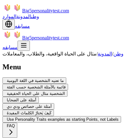
Big5personalitytest.com
وطن
المدونة
الموارد
مسابقه
Big5personalitytest.com
مسابقه
وطن
/
المدونة
/
مثال على الحياة الواقعية، والطلاب، والمعاملات
Menu
ما تعنيه الشخصية في اللغة اليومية
قائمة بالأمثلة الشخصية حسب الفئة
الشخصية مثال على الحياة الحقيقية
أمثلة على الضحايا
أمثلة على خصائص ودي دي
كَيفَ يَختارُ الكلماتَ المفيدةَ
Use Personality Traits examples as starting Points, not Labels
FAQ