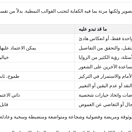
ير ولكنها مرنة بما فيه الكفاية لتجنب القوالب النمطية. بدلاً من تقس
ما قد تبدو عليه
احدة فقط، أو انعكاس هادئ
تقبل، والتحقق من التفاصيل
يمكن الاعتماد عليه
ئلة، رؤية الكثير من الزوايا
خيالي
مساعدة الآخرين على الشعور
لأمام والاستمرار في التركيز
طموح، ثاب
لنقد أو عدم اليقين أو التغيير
اضات واتخاذ خيارات شخصية
ذاتي الاعت
تجال أو التغاضي عن الغموض
قابل
موثوقة ومريضة وفضولية وشجاعة ومتواضعة ومنضبطة وسخية وعادلة. وه