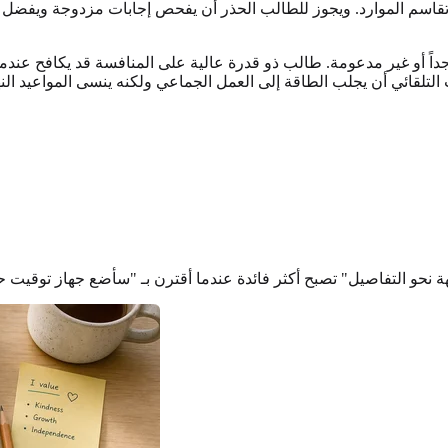
 تقاسم الموارد. ويجوز للطالب الحذر أن يفحص إجابات مزدوجة ويفضل ت
ً أو غير مدعومة. طالب ذو قدرة عالية على المنافسة قد يكافح عندم
لتلقائي أن يجلب الطاقة إلى العمل الجماعي ولكنه ينسى المواعيد النهائية
ة نحو التفاصيل" تصبح أكثر فائدة عندما أقترن بـ "سأضع جهاز توقيت ح