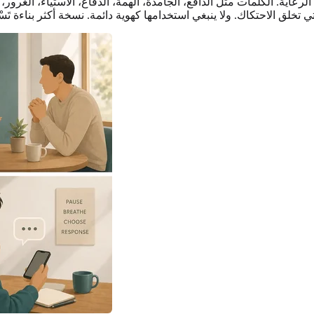
ة. الكلمات مثل الدافع، الجامدة، الهمة، الدفاع، الاستياء، الغرور، ا