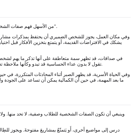
من الأسهل فهم صفات الشخصية في الحياة الواقعية عندما تربط كلمة بحالة سمة تصبح ذات معنى عندما يمكنك أن تقول ما يفعله شخص ما، ليس فقط ما هو شخص "هو".
وفي مكان العمل، يجوز للشخص الضميري أن يحتفظ بمذكرات مشاريع نظي
يشكك في الافتراضات القديمة، أو يتمتع بتخزين الأفكار قبل اخ
في صداقات، قد تظهر سمة متعاطفة على أنها تذكر ما يهم لشخص ما
تقول لا بدون عداء الحساسية قد تبدو وكأنها ملاحظة تغيرات طفيفة في النبرة ولا يوجد أي من هذه الأمثلة بصورة تلقائية جيدة أو سيئة. وتتوقف الفائدة على الوضع، والكثافة، والمهارة حول المسار.
وفي الحياة الأسرية، قد يظهر الصبر أثناء المحادثات المتكررة، في 
ما بعد المهمة، في حين أن الكمالية يمكن أن تساعد على الجودة 
وينبغي أن تكون الصفات الشخصية للطلاب وصفية، لا تحد منها. ولا