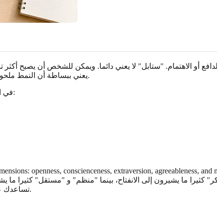
أو الاهتمام. "ستابل" لا يعني دائما. ويمكن للشخص أن يصبح أكثر تنظيماً
يعني ببساطة أن النمط ملحوظ بما فيه الكفاية بحيث يمكن للناس أن يعترفوا به في حالات متكررة.
في اللغة اليومية، الكلمات الصفية تساعد على الإجابة على أسئلة مثل هذه:
t words under five broad dimensions: openness, conscienceness, extraversion, agreeableness,
ثيرا ما يشيرون إلى الانفتاح، بينما "منظم" و "مستقل" كثيرا ما يشي
تساعدك على رؤية تلك الأنماط الأوسع دون أن تقلل من شخص إلى كلمة واحدة.