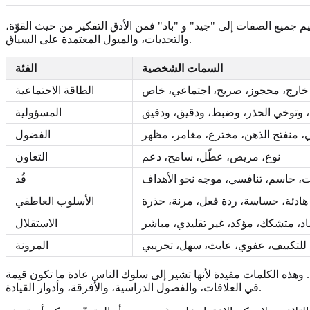
يم جميع الصفات إلى "جيد" و "باد" فمن الأدق التفكير من حيث القوّة،
والتحديات، والميول المعتمدة على السياق.
السمات الشخصية
الفئة
خارج، محجوز، صريح، اجتماعي، خاص
الطاقة الاجتماعية
ا، وتوخي الحذر، وضبط، ودقيق، ودقيق
المسؤولية
، منفتح الذهن، مخترع، مغامر، مظهر
الفضول
نوع، مريض، عطّل، سامح، دعم
التعاون
ت، حاسم، تنافسي، موجه نحو الأهداف
قُد
هادئة، حساسة، ردة فعل، مرنة، حذرة
الأسلوب العاطفي
ماد، متشكك، مؤكد، غير تقليدي، مباشر
الاستقلال
 للتكييف، عفوي، عابث، سهل، تجريبي
المرونة
ذه الكلمات مفيدة لأنها تشير إلى سلوك الناس عادة ما تكون قيمة
في العلاقات، والفصول الدراسية، والأفرقة، وأدوار القيادة.