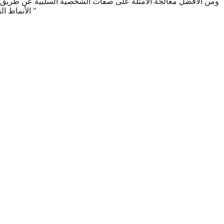
ومن الأفضل معالجة الأمثلة على صفات الشخصية السلبية عن طريق الرعاي
الأنماط التي تخلق الاحتكاك. ولا ينبغي استخدامها كهوية دائمة. نسخة أكثر بناءة تَسْألُ، "عندما يَعمَلُ هذا الاتجاهِ يَظْهرُ، الذي يُسبّبُه، وما المهارةُ سَتُوازنُه؟ "