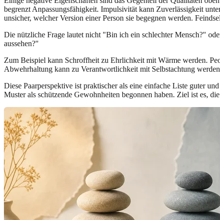
Einige negative Eigenschaften sind das Gegenteil der Qualitäten obe
begrenzt Anpassungsfähigkeit. Impulsivität kann Zuverlässigkeit u
unsicher, welcher Version einer Person sie begegnen werden. Feindsel
Die nützliche Frage lautet nicht "Bin ich ein schlechter Mensch?" ode
aussehen?"
Zum Beispiel kann Schroffheit zu Ehrlichkeit mit Wärme werden. Peop
Abwehrhaltung kann zu Verantwortlichkeit mit Selbstachtung werden
Diese Paarperspektive ist praktischer als eine einfache Liste guter un
Muster als schützende Gewohnheiten begonnen haben. Ziel ist es, die