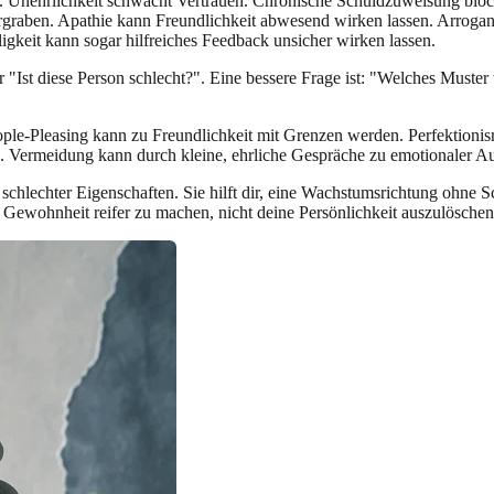
n. Unehrlichkeit schwächt Vertrauen. Chronische Schuldzuweisung block
ntergraben. Apathie kann Freundlichkeit abwesend wirken lassen. Arro
igkeit kann sogar hilfreiches Feedback unsicher wirken lassen.
r "Ist diese Person schlecht?". Eine bessere Frage ist: "Welches Muste
le-Pleasing kann zu Freundlichkeit mit Grenzen werden. Perfektionism
. Vermeidung kann durch kleine, ehrliche Gespräche zu emotionaler A
d schlechter Eigenschaften. Sie hilft dir, eine Wachstumsrichtung ohne 
 Gewohnheit reifer zu machen, nicht deine Persönlichkeit auszulöschen